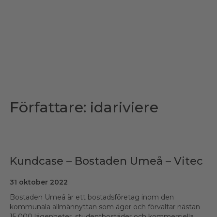
Författare:
idariviere
Kundcase – Bostaden Umeå – Vitec
31 oktober 2022
Bostaden Umeå är ett bostadsföretag inom den
kommunala allmännyttan som äger och förvaltar nästan
15 000 lägenheter, studentbostäder och kommersiella...