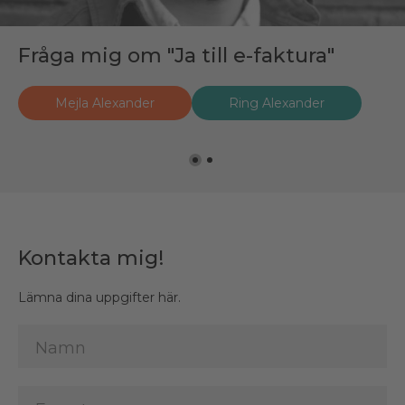
Fråga mig om "Ja till e-faktura"
Fråga mig om "Ja till e-faktura"
Mejla Alexander
Mejla Håkan
Ring Håkan
Ring Alexander
Kontakta mig!
Lämna dina uppgifter här.