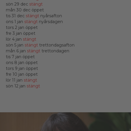
sön 29 dec
stängt
mån 30 dec öppet
tis 31 dec
stängt
nyårsafton
ons 1 jan
stängt
nyårsdagen
tors 2 jan öppet
fre 3 jan öppet
lör 4 jan
stängt
sön 5 jan
stängt
trettondagsafton
mån 6 jan
stängt
trettondagen
tis 7 jan öppet
ons 8 jan öppet
tors 9 jan öppet
fre 10 jan öppet
lör 11 jan
stängt
sön 12 jan
stängt