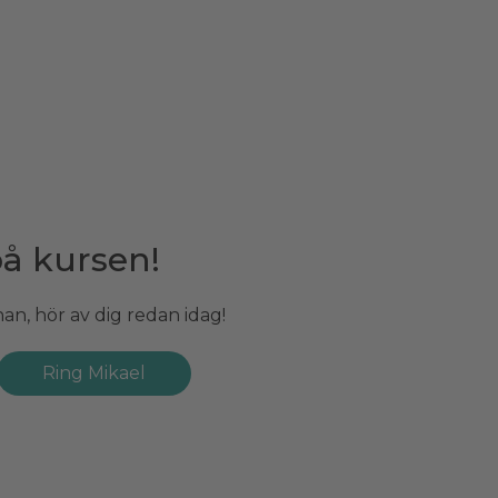
på kursen!
g!
an, hör av dig redan idag!
an, hör av dig redan idag!
Ring Mikael
Ring Håkan