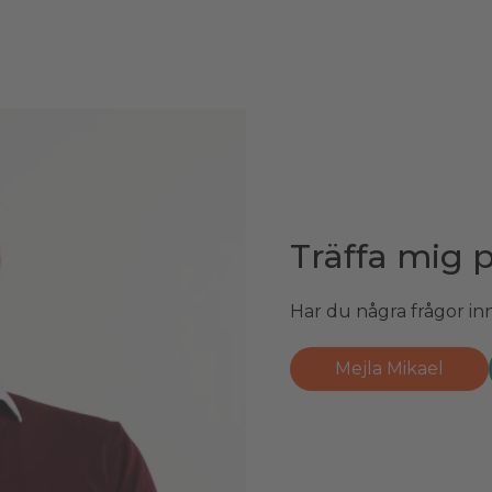
Träffa mig 
Kontakta mi
Har du några frågor inn
Har du några frågor inn
Mejla Mikael
Mejla Håkan