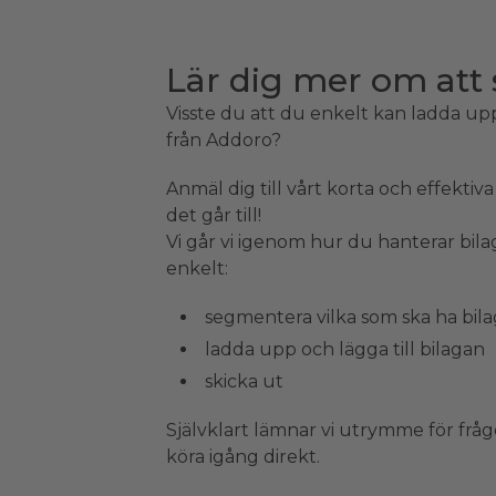
Lär dig mer om att 
Visste du att du enkelt kan ladda upp
från Addoro?
Anmäl dig till vårt korta och effektiv
det går till!
Vi går vi igenom hur du hanterar bila
enkelt:
segmentera vilka som ska ha bil
ladda upp och lägga till bilagan
skicka ut
Självklart lämnar vi utrymme för fråg
köra igång direkt.