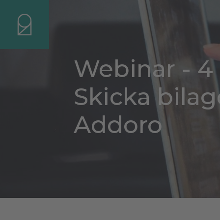
Webinar - 4
Skicka bilag
Addoro