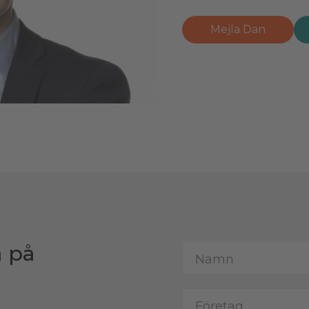
Mejla Dan
a på