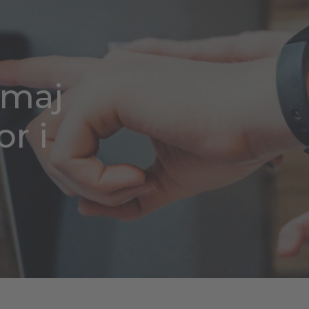
 maj
or i