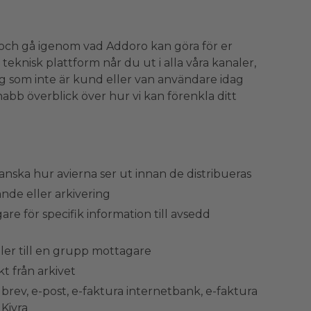
 och gå igenom vad Addoro kan göra för er
knisk plattform når du ut i alla våra kanaler,
 dig som inte är kund eller van användare idag
abb överblick över hur vi kan förenkla ditt
anska hur avierna ser ut innan de distribueras
ande eller arkivering
e för specifik information till avsedd
 eller till en grupp mottagare
t från arkivet
 brev, e-post, e-faktura internetbank, e-faktura
Kivra