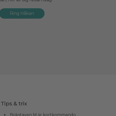
Ring Håkan
Tips & trix
Bokstaven M är kortkommando