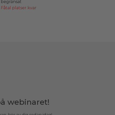
begränsat
Fåtal platser kvar
på webinaret!
an, hör av dig redan idag!