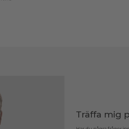
Träffa mig 
Har du några frågor inn