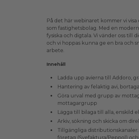
På det här webinaret kommer vi visa
som fastighetsbolag. Med en modern te
fysiska och digtala. Vi vänder oss till
och vi hoppas kunna ge en bra och sn
arbete.
Innehåll
Ladda upp avierna till Addoro, gr
Hantering av felaktig avi, bortag
Göra urval med grupp av mottagar
mottagargrupp
Lägga till bilaga till alla, enskild
Arkiv, sökning och skicka om direk
Tillgängliga distributionskanaler:
företag (Svefaktura/Peppol) och 