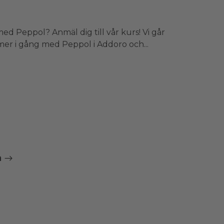
d Peppol? Anmäl dig till vår kurs! Vi går
r i gång med Peppol i Addoro och...
a →