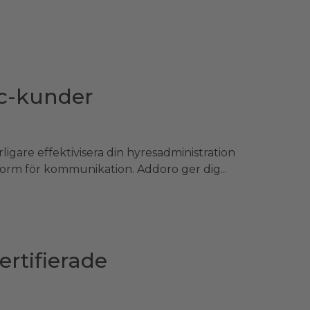
ec-kunder
igare effektivisera din hyresadministration
rm för kommunikation. Addoro ger dig...
ertifierade