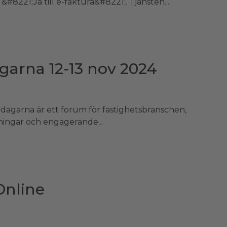
#8221;Ja till e-faktura&#8221;. Tjänsten...
garna 12-13 nov 2024
-dagarna är ett forum för fastighetsbranschen,
sningar och engagerande...
Online