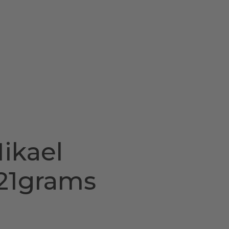
ikael
21grams